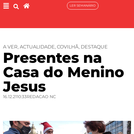
LER SEMANÁRIO
A VER
,
ACTUALIDADE
,
COVILHÃ
,
DESTAQUE
Presentes na
Casa do Menino
Jesus
16.12.21
10:33
REDACAO NC