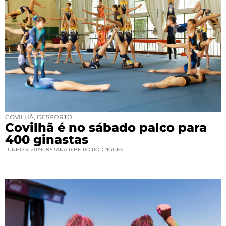
COVILHÃ
,
DESPORTO
Covilhã é no sábado palco para
400 ginastas
JUNHO 5, 2019
08:53
ANA RIBEIRO RODRIGUES