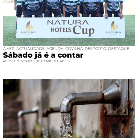
A VER
,
ACTUALIDADE
,
AGENDA
,
COVILHÃ
,
DESPORTO
,
DESTAQUE
Sábado já é a contar
AGOSTO 7, 2026
09:38
JOAO MIGUEL ALVES