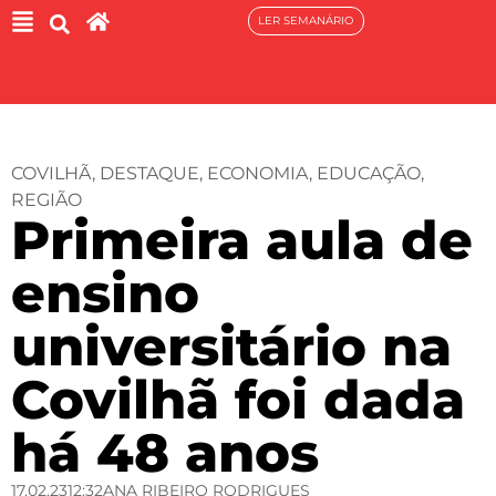
LER SEMANÁRIO
COVILHÃ
,
DESTAQUE
,
ECONOMIA
,
EDUCAÇÃO
,
REGIÃO
Primeira aula de
ensino
universitário na
Covilhã foi dada
há 48 anos
17.02.23
12:32
ANA RIBEIRO RODRIGUES