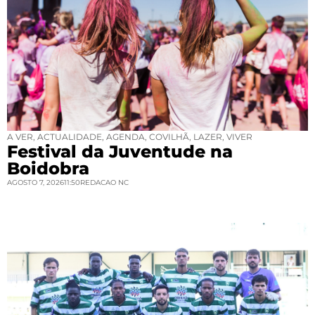
A VER
,
ACTUALIDADE
,
AGENDA
,
COVILHÃ
,
LAZER
,
VIVER
Festival da Juventude na
Boidobra
AGOSTO 7, 2026
11:50
REDACAO NC