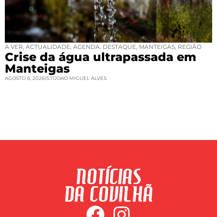
A VER
,
ACTUALIDADE
,
AGENDA
,
DESTAQUE
,
MANTEIGAS
,
REGIÃO
Crise da água ultrapassada em
Manteigas
AGOSTO 6, 2026
15:11
JOAO MIGUEL ALVES