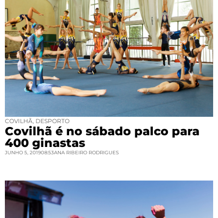
COVILHÃ
,
DESPORTO
Covilhã é no sábado palco para
400 ginastas
JUNHO 5, 2019
08:53
ANA RIBEIRO RODRIGUES