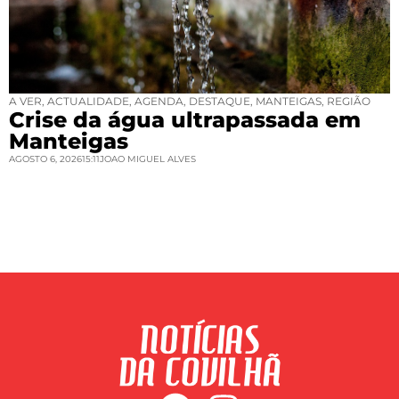
A VER
,
ACTUALIDADE
,
AGENDA
,
DESTAQUE
,
MANTEIGAS
,
REGIÃO
Crise da água ultrapassada em
Manteigas
AGOSTO 6, 2026
15:11
JOAO MIGUEL ALVES