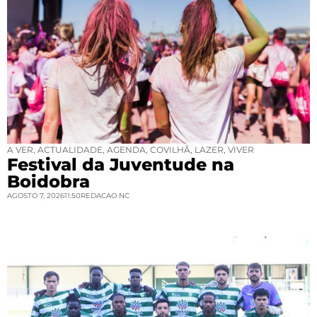
A VER
,
ACTUALIDADE
,
AGENDA
,
COVILHÃ
,
LAZER
,
VIVER
Festival da Juventude na
Boidobra
AGOSTO 7, 2026
11:50
REDACAO NC