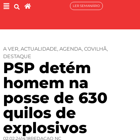
LER SEMANÁRIO
A VER
,
ACTUALIDADE
,
AGENDA
,
COVILHÃ
,
DESTAQUE
PSP detém
homem na
posse de 630
quilos de
explosivos
02.02.24
14:18
REDACAO NC