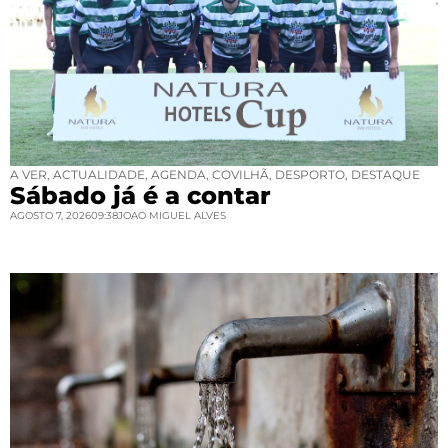
A VER
,
ACTUALIDADE
,
AGENDA
,
COVILHÃ
,
DESPORTO
,
DESTAQUE
Sábado já é a contar
AGOSTO 7, 2026
09:38
JOAO MIGUEL ALVES