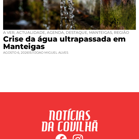
A VER
,
ACTUALIDADE
,
AGENDA
,
DESTAQUE
,
MANTEIGAS
,
REGIÃO
Crise da água ultrapassada em
Manteigas
AGOSTO 6, 2026
15:11
JOAO MIGUEL ALVES