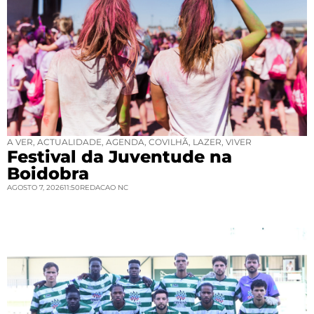
A VER
,
ACTUALIDADE
,
AGENDA
,
COVILHÃ
,
LAZER
,
VIVER
Festival da Juventude na
Boidobra
AGOSTO 7, 2026
11:50
REDACAO NC