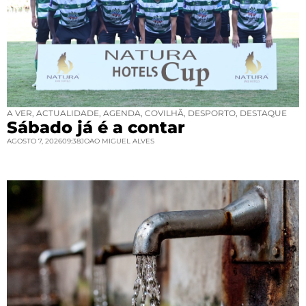
A VER
,
ACTUALIDADE
,
AGENDA
,
COVILHÃ
,
DESPORTO
,
DESTAQUE
Sábado já é a contar
AGOSTO 7, 2026
09:38
JOAO MIGUEL ALVES