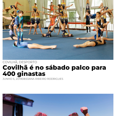
COVILHÃ
,
DESPORTO
Covilhã é no sábado palco para
400 ginastas
JUNHO 5, 2019
08:53
ANA RIBEIRO RODRIGUES