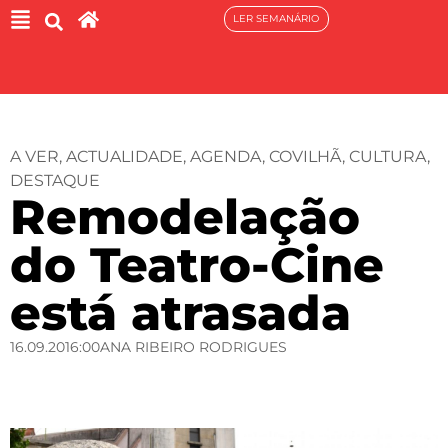
LER SEMANÁRIO
A VER
,
ACTUALIDADE
,
AGENDA
,
COVILHÃ
,
CULTURA
,
DESTAQUE
Remodelação
do Teatro-Cine
está atrasada
16.09.20
16:00
ANA RIBEIRO RODRIGUES