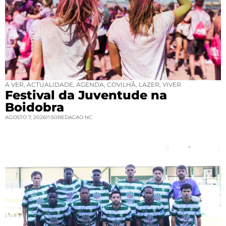
A VER
,
ACTUALIDADE
,
AGENDA
,
COVILHÃ
,
LAZER
,
VIVER
Festival da Juventude na
Boidobra
AGOSTO 7, 2026
11:50
REDACAO NC