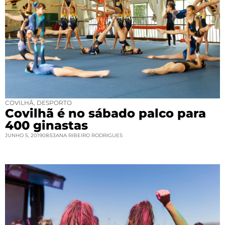
COVILHÃ
,
DESPORTO
Covilhã é no sábado palco para
400 ginastas
JUNHO 5, 2019
08:53
ANA RIBEIRO RODRIGUES