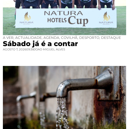
A VER
,
ACTUALIDADE
,
AGENDA
,
COVILHÃ
,
DESPORTO
,
DESTAQUE
Sábado já é a contar
AGOSTO 7, 2026
09:38
JOAO MIGUEL ALVES