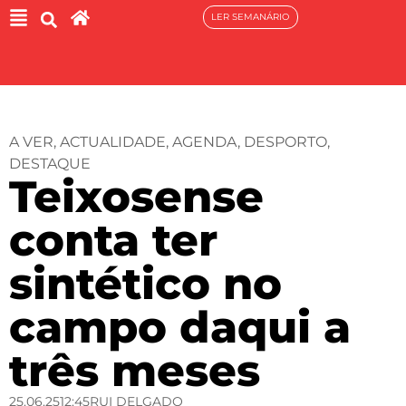
LER SEMANÁRIO
A VER
,
ACTUALIDADE
,
AGENDA
,
DESPORTO
,
DESTAQUE
Teixosense
conta ter
sintético no
campo daqui a
três meses
25.06.25
12:45
RUI DELGADO