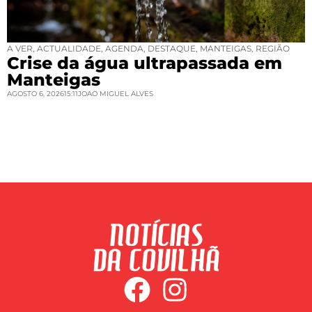
A VER
,
ACTUALIDADE
,
AGENDA
,
DESTAQUE
,
MANTEIGAS
,
REGIÃO
Crise da água ultrapassada em
Manteigas
AGOSTO 6, 2026
15:11
JOAO MIGUEL ALVES