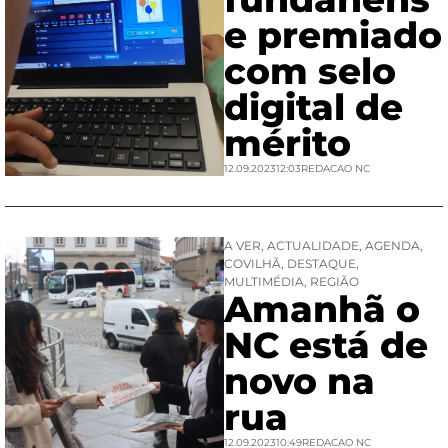
e premiado
com selo
digital de
mérito
12.09.2023
12:03
REDACAO NC
A VER
,
ACTUALIDADE
,
AGENDA
,
COVILHÃ
,
DESTAQUE
,
MULTIMÉDIA
,
REGIÃO
Amanhã o
NC está de
novo na
rua
12.09.2023
10:49
REDACAO NC