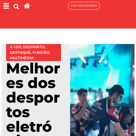
LER SEMANÁRIO
A VER
,
DESPORTO
,
DESTAQUE
,
FUNDÃO
,
MULTIMÉDIA
Melhor
es dos
despor
tos
eletró