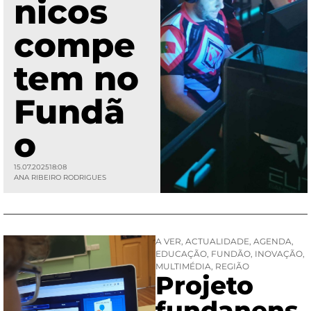
nicos
compe
tem no
Fundã
o
15.07.2025
18:08
ANA RIBEIRO RODRIGUES
A VER
,
ACTUALIDADE
,
AGENDA
,
EDUCAÇÃO
,
FUNDÃO
,
INOVAÇÃO
,
MULTIMÉDIA
,
REGIÃO
Projeto
fundanens