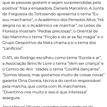
que as pessoas gostem e sejam surpreendidas pela
positiva” frisa a ensaiadora, Daniela Marcelino. A Junta
de Freguesia do Tortosendo apresenta o tema “Eu
sou marchante”, o Académico dos Penedos Altos “Há
alegria no ar, o Académico vai marchar”, os Leões da
Floresta mostram “Pedras preciosas”, o Oriental de
São Martinho o tema “Ficção e do ar se faz magia” e o
Grupo Desportivo da Mata chama a si o tema dos
“Lanifícios”.
O ATL do Rodrigo escolheu como tema “Escola e ar”,
a Associação Brinc’Ar Livre o tema “Vem ser criança” e
o Centro de Ativ`Idades o tema “Covilhã dançante”.
“Somos idosos, mas gostamos muito de coisas novas”
garante Dina Correia, técnica do centro responsável
pela marcha, que conta com 16 marchantes.
“Divertimo-nos muito e isso é que interessa”
assegura.
José Miguel Oliveira, vereador com o pelouro do