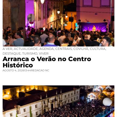
A VER
,
ACTUALIDADE
,
AGENDA
,
CENTRAIS
,
COVILHÃ
,
CULTURA
,
DESTAQUE
,
TURISMO
,
VIVER
Arranca o Verão no Centro
Histórico
AGOSTO 4, 2026
13:44
REDACAO NC