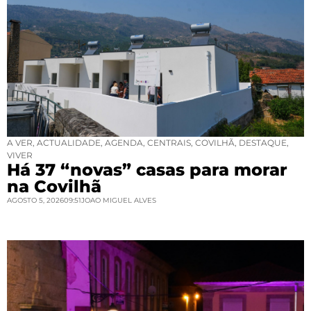
A VER
,
ACTUALIDADE
,
AGENDA
,
CENTRAIS
,
COVILHÃ
,
DESTAQUE
,
VIVER
Há 37 “novas” casas para morar
na Covilhã
AGOSTO 5, 2026
09:51
JOAO MIGUEL ALVES