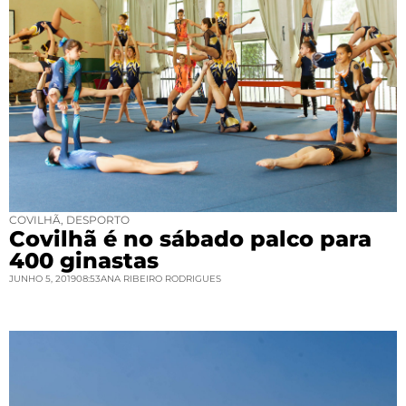
COVILHÃ
,
DESPORTO
Covilhã é no sábado palco para
400 ginastas
JUNHO 5, 2019
08:53
ANA RIBEIRO RODRIGUES