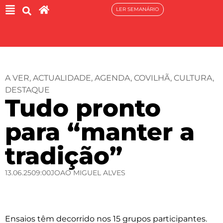
LER SEMANÁRIO
A VER
,
ACTUALIDADE
,
AGENDA
,
COVILHÃ
,
CULTURA
,
DESTAQUE
Tudo pronto
para “manter a
tradição”
13.06.25
09:00
JOAO MIGUEL ALVES
Ensaios têm decorrido nos 15 grupos participantes.