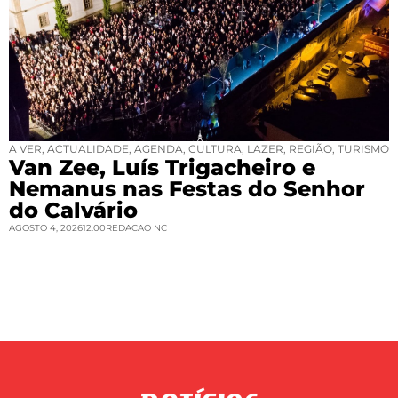
A VER
,
ACTUALIDADE
,
AGENDA
,
CULTURA
,
LAZER
,
REGIÃO
,
TURISMO
Van Zee, Luís Trigacheiro e
Nemanus nas Festas do Senhor
do Calvário
AGOSTO 4, 2026
12:00
REDACAO NC