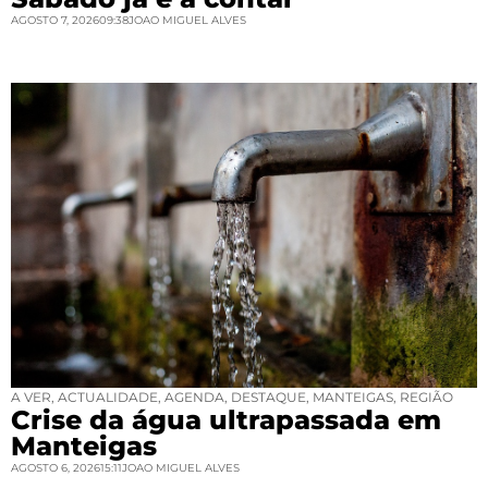
AGOSTO 7, 2026
09:38
JOAO MIGUEL ALVES
A VER
,
ACTUALIDADE
,
AGENDA
,
DESTAQUE
,
MANTEIGAS
,
REGIÃO
Crise da água ultrapassada em
Manteigas
AGOSTO 6, 2026
15:11
JOAO MIGUEL ALVES