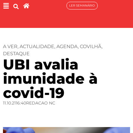
LER SEMANÁRIO
A VER
,
ACTUALIDADE
,
AGENDA
,
COVILHÃ
,
DESTAQUE
UBI avalia
imunidade à
covid-19
11.10.21
16:40
REDACAO NC