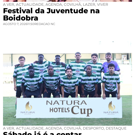
A VER
,
ACTUALIDADE
,
AGENDA
,
COVILHÃ
,
LAZER
,
VIVER
Festival da Juventude na
Boidobra
AGOSTO 7, 2026
11:50
REDACAO NC
A VER
,
ACTUALIDADE
,
AGENDA
,
COVILHÃ
,
DESPORTO
,
DESTAQUE
Sábado já é a contar