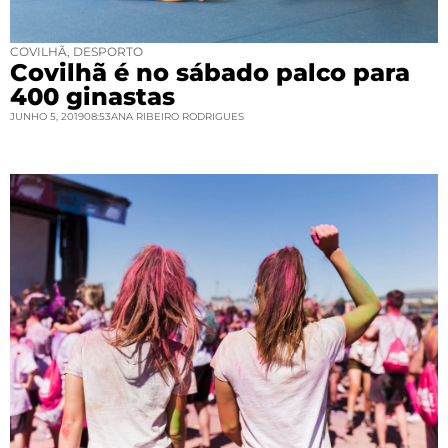
COVILHÃ
,
DESPORTO
Covilhã é no sábado palco para
400 ginastas
JUNHO 5, 2019
08:53
ANA RIBEIRO RODRIGUES