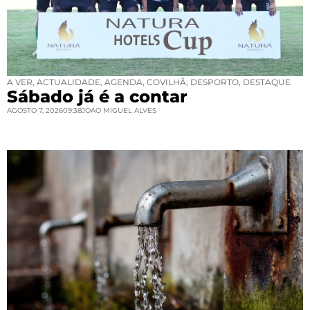
A VER
,
ACTUALIDADE
,
AGENDA
,
COVILHÃ
,
DESPORTO
,
DESTAQUE
Sábado já é a contar
AGOSTO 7, 2026
09:38
JOAO MIGUEL ALVES