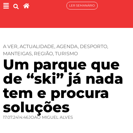
LER SEMANÁRIO
A VER
,
ACTUALIDADE
,
AGENDA
,
DESPORTO
,
MANTEIGAS
,
REGIÃO
,
TURISMO
Um parque que
de “ski” já nada
tem e procura
soluções
17.07.24
14:46
JOAO MIGUEL ALVES