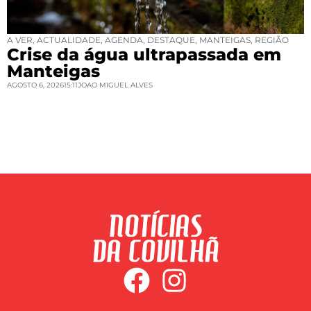
A VER
,
ACTUALIDADE
,
AGENDA
,
DESTAQUE
,
MANTEIGAS
,
REGIÃO
Crise da água ultrapassada em
Manteigas
AGOSTO 6, 2026
15:11
JOAO MIGUEL ALVES