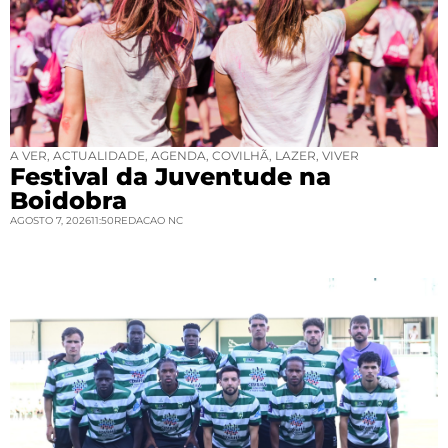
A VER
,
ACTUALIDADE
,
AGENDA
,
COVILHÃ
,
LAZER
,
VIVER
Festival da Juventude na
Boidobra
AGOSTO 7, 2026
11:50
REDACAO NC