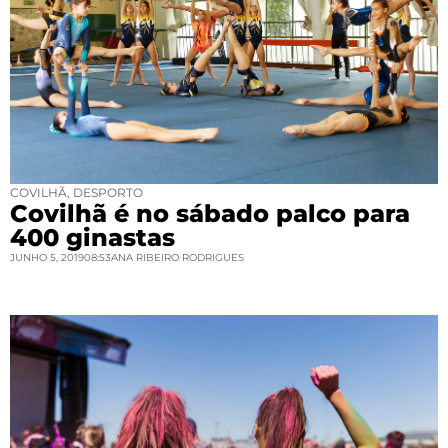
COVILHÃ
,
DESPORTO
Covilhã é no sábado palco para
400 ginastas
JUNHO 5, 2019
08:53
ANA RIBEIRO RODRIGUES