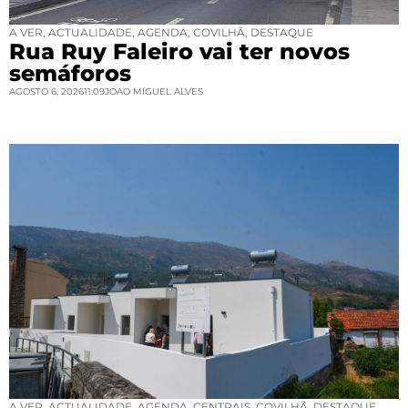
A VER
,
ACTUALIDADE
,
AGENDA
,
COVILHÃ
,
DESTAQUE
Rua Ruy Faleiro vai ter novos
semáforos
AGOSTO 6, 2026
11:09
JOAO MIGUEL ALVES
A VER
,
ACTUALIDADE
,
AGENDA
,
CENTRAIS
,
COVILHÃ
,
DESTAQUE
,