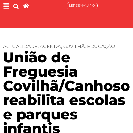
LER SEMANÁRIO
ACTUALIDADE
,
AGENDA
,
COVILHÃ
,
EDUCAÇÃO
União de
Freguesia
Covilhã/Canhoso
reabilita escolas
e parques
infantis