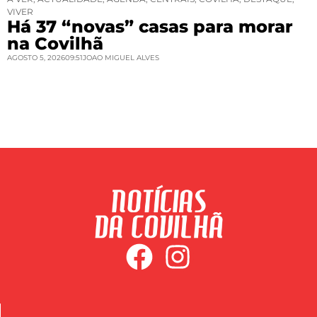
VIVER
Há 37 “novas” casas para morar
na Covilhã
AGOSTO 5, 2026
09:51
JOAO MIGUEL ALVES