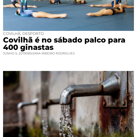
COVILHÃ
,
DESPORTO
Covilhã é no sábado palco para
400 ginastas
JUNHO 5, 2019
08:53
ANA RIBEIRO RODRIGUES