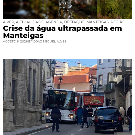
A VER
,
ACTUALIDADE
,
AGENDA
,
DESTAQUE
,
MANTEIGAS
,
REGIÃO
Crise da água ultrapassada em
Manteigas
AGOSTO 6, 2026
15:11
JOAO MIGUEL ALVES