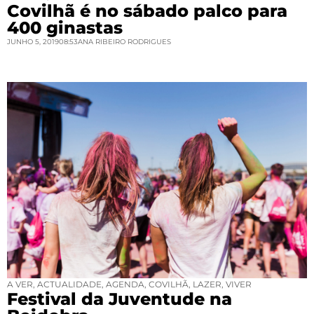
Covilhã é no sábado palco para
400 ginastas
JUNHO 5, 2019
08:53
ANA RIBEIRO RODRIGUES
A VER
,
ACTUALIDADE
,
AGENDA
,
COVILHÃ
,
LAZER
,
VIVER
Festival da Juventude na