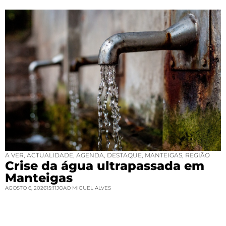
A VER
,
ACTUALIDADE
,
AGENDA
,
DESTAQUE
,
MANTEIGAS
,
REGIÃO
Crise da água ultrapassada em
Manteigas
AGOSTO 6, 2026
15:11
JOAO MIGUEL ALVES