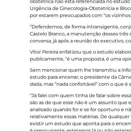
obstétrica não está referenciada no est
Urgência de Ginecologia-Obstetrícia e Bloc
por estarem preocupados com “os vizinhos”
“Defendemos, de forma intransigente, con
Castelo Branco, a manutenção desses três s
conversa, já após a reunião do executivo, 
Vítor Pereira enfatizou que o estudo elabor
publicamente, “é uma proposta, é uma opin
Sem mencionar quem lhe transmitiu a inform
estudo para encerrar, o presidente da Câma
dada, mas “nada confortável” com o que é av
“Já falei com quem tinha de falar sobre es
são as de que esse não é um assunto que es
analisado quando for e se for oportuno e 
relativamente essas matérias. De qualquer f
existir um estudo que aponta para o encerr
é preocupante, estejamos lá ou não estejamo