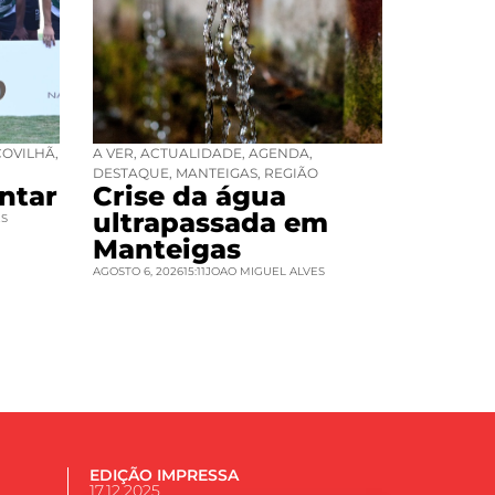
COVILHÃ
,
A VER
,
ACTUALIDADE
,
AGENDA
,
DESTAQUE
,
MANTEIGAS
,
REGIÃO
ntar
Crise da água
ultrapassada em
ES
Manteigas
AGOSTO 6, 2026
15:11
JOAO MIGUEL ALVES
EDIÇÃO IMPRESSA
17.12.2025