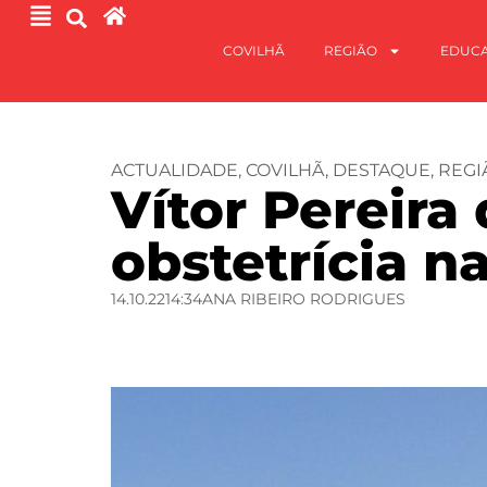
COVILHÃ
REGIÃO
EDUC
ACTUALIDADE
,
COVILHÃ
,
DESTAQUE
,
REGI
Vítor Pereira 
obstetrícia n
14.10.22
14:34
ANA RIBEIRO RODRIGUES