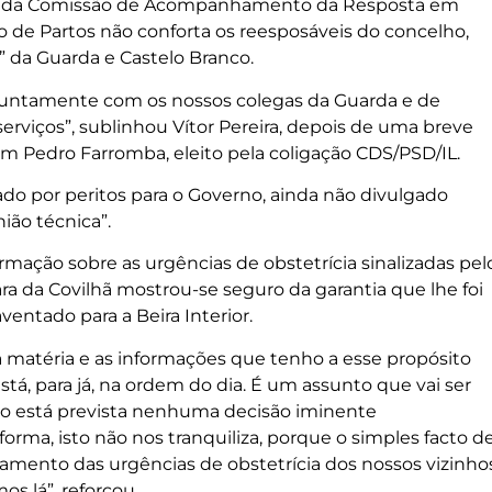
udo da Comissão de Acompanhamento da Resposta em
o de Partos não conforta os reesposáveis do concelho,
 da Guarda e Castelo Branco.
juntamente com os nossos colegas da Guarda e de
erviços”, sublinhou Vítor Pereira, depois de uma breve
com Pedro Farromba, eleito pela coligação CDS/PSD/IL.
ado por peritos para o Governo, ainda não divulgado
ião técnica”.
ação sobre as urgências de obstetrícia sinalizadas pel
ra da Covilhã mostrou-se seguro da garantia que lhe foi
entado para a Beira Interior.
sa matéria e as informações que tenho a esse propósito
tá, para já, na ordem do dia. É um assunto que vai ser
não está prevista nenhuma decisão iminente
orma, isto não nos tranquiliza, porque o simples facto d
amento das urgências de obstetrícia dos nossos vizinho
s lá”, reforçou.