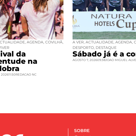
CTUALIDADE
,
AGENDA
,
COVILHÃ
,
A VER
,
ACTUALIDADE
,
AGENDA
,
VIVER
DESPORTO
,
DESTAQUE
ival da
Sábado já é a co
entude na
AGOSTO 7, 2026
09:38
JOAO MIGUEL ALV
dobra
 2026
11:50
REDACAO NC
SOBRE