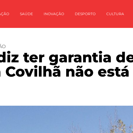
AÇÃO
SAÚDE
INOVAÇÃO
DESPORTO
CULTURA
ÃO
diz ter garantia d
a Covilhã não está