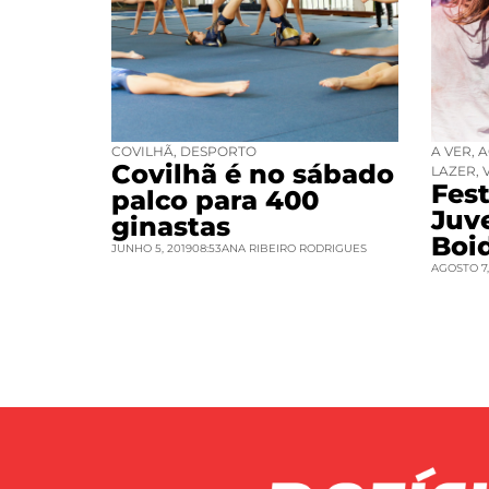
COVILHÃ
,
DESPORTO
A VER
,
A
Covilhã é no sábado
LAZER
,
Fest
palco para 400
Juv
ginastas
Boi
JUNHO 5, 2019
08:53
ANA RIBEIRO RODRIGUES
AGOSTO 7,