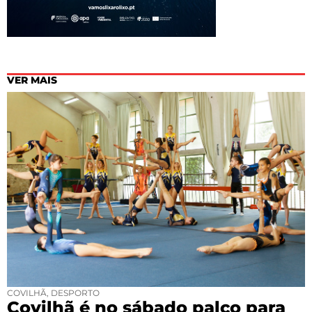
VER MAIS
COVILHÃ
,
DESPORTO
Covilhã é no sábado palco para