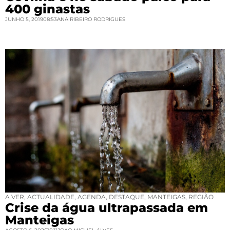
400 ginastas
JUNHO 5, 2019
08:53
ANA RIBEIRO RODRIGUES
A VER
,
ACTUALIDADE
,
AGENDA
,
DESTAQUE
,
MANTEIGAS
,
REGIÃO
Crise da água ultrapassada em
Manteigas