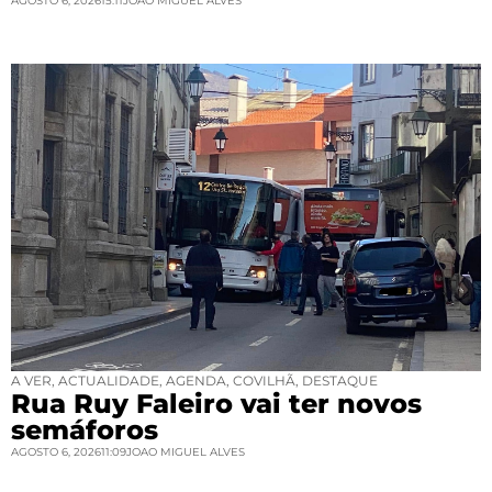
AGOSTO 6, 2026
15:11
JOAO MIGUEL ALVES
A VER
,
ACTUALIDADE
,
AGENDA
,
COVILHÃ
,
DESTAQUE
Rua Ruy Faleiro vai ter novos
semáforos
AGOSTO 6, 2026
11:09
JOAO MIGUEL ALVES