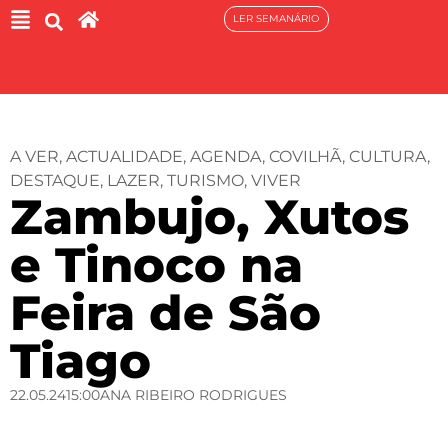
LER SEMANÁRIO
A VER
,
ACTUALIDADE
,
AGENDA
,
COVILHÃ
,
CULTURA
,
DESTAQUE
,
LAZER
,
TURISMO
,
VIVER
Zambujo, Xutos
e Tinoco na
Feira de São
Tiago
22.05.24
15:00
ANA RIBEIRO RODRIGUES