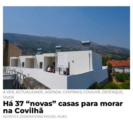
A VER
,
ACTUALIDADE
,
AGENDA
,
CENTRAIS
,
COVILHÃ
,
DESTAQUE
,
VIVER
Há 37 “novas” casas para morar
na Covilhã
AGOSTO 5, 2026
09:51
JOAO MIGUEL ALVES