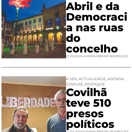
Abril e da
Democraci
a nas ruas
do
concelho
01.05.2024
14:10
ANA RIBEIRO RODRIGUES
A VER
,
ACTUALIDADE
,
AGENDA
,
COVILHÃ
,
DESTAQUE
Covilhã
teve 510
presos
políticos
26.04.2024
11:30
ANA RIBEIRO RODRIGUES