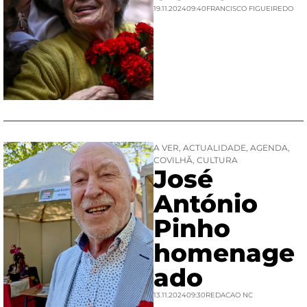
19.11.2024
09:40
FRANCISCO FIGUEIREDO
A VER
,
ACTUALIDADE
,
AGENDA
,
COVILHÃ
,
CULTURA
José
António
Pinho
homenage
ado
13.11.2024
09:30
REDACAO NC