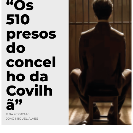
“Os
510
presos
do
concel
ho da
Covilh
ã”
11.04.2025
09:45
JOAO MIGUEL ALVES