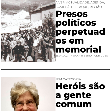
A VER
,
ACTUALIDADE
,
AGENDA
,
COVILHÃ
,
DESTAQUE
,
REGIÃO
Presos
políticos
perpetuad
os em
memorial
25.04.2024
17:15
ANA RIBEIRO RODRIGUES
SEM CATEGORIA
Heróis são
a gente
comum