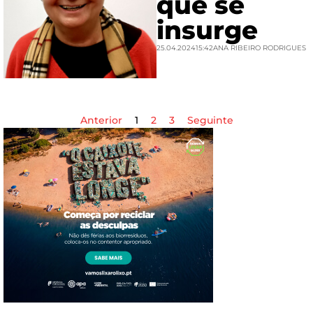
que se
insurge
25.04.2024
15:42
ANA RIBEIRO RODRIGUES
Anterior
1
2
3
Seguinte