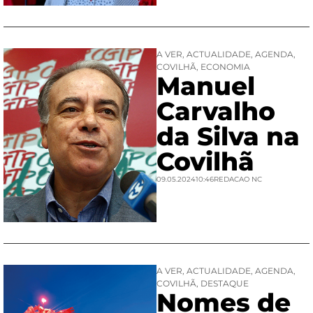
A VER
,
ACTUALIDADE
,
AGENDA
,
COVILHÃ
,
ECONOMIA
Manuel
Carvalho
da Silva na
Covilhã
09.05.2024
10:46
REDACAO NC
A VER
,
ACTUALIDADE
,
AGENDA
,
COVILHÃ
,
DESTAQUE
Nomes de