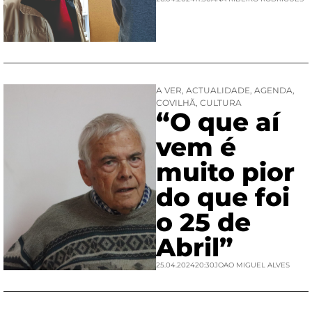
A VER
,
ACTUALIDADE
,
AGENDA
,
COVILHÃ
,
CULTURA
“O que aí
vem é
muito pior
do que foi
o 25 de
Abril”
25.04.2024
20:30
JOAO MIGUEL ALVES