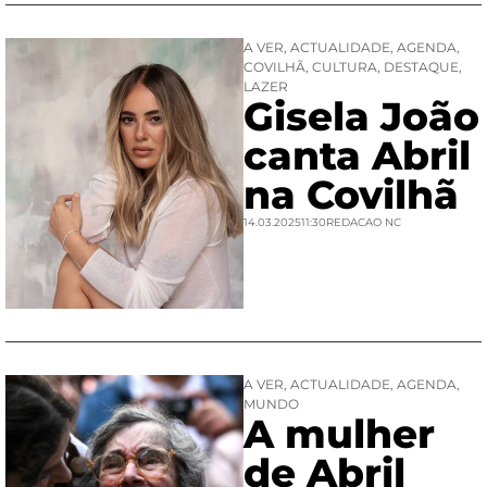
A VER
,
ACTUALIDADE
,
AGENDA
,
COVILHÃ
,
CULTURA
,
DESTAQUE
,
LAZER
Gisela João
canta Abril
na Covilhã
14.03.2025
11:30
REDACAO NC
A VER
,
ACTUALIDADE
,
AGENDA
,
MUNDO
A mulher
de Abril