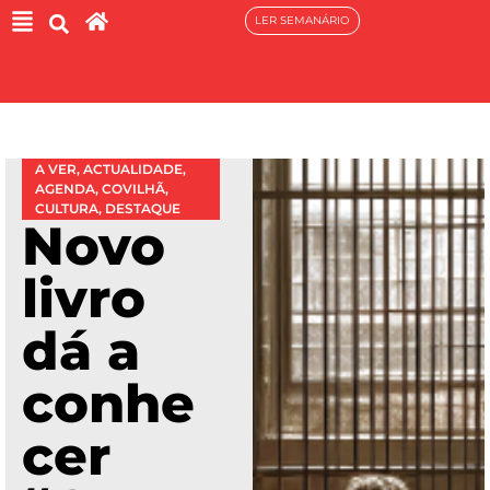
LER SEMANÁRIO
A VER
,
ACTUALIDADE
,
AGENDA
,
COVILHÃ
,
CULTURA
,
DESTAQUE
Novo
livro
dá a
conhe
cer