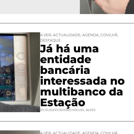
A VER
,
ACTUALIDADE
,
AGENDA
,
COVILHÃ
,
DESTAQUE
Já há uma
entidade
bancária
interessada no
multibanco da
Estação
30.10.2024
11:30
JOAO MIGUEL ALVES
A VER
,
ACTUALIDADE
,
AGENDA
,
COVILHÃ
,