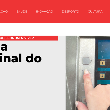
AÇÃO
SAÚDE
INOVAÇÃO
DESPORTO
CULTURA
UE
,
ECONOMIA
,
VIVER
na
inal do