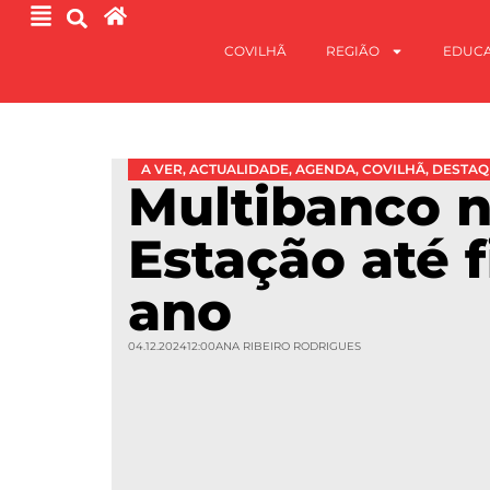
COVILHÃ
REGIÃO
EDUC
A VER
,
ACTUALIDADE
,
AGENDA
,
COVILHÃ
,
DESTAQ
Multibanco 
Estação até f
ano
04.12.2024
12:00
ANA RIBEIRO RODRIGUES