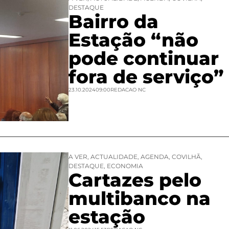
DESTAQUE
Bairro da
Estação “não
pode continuar
fora de serviço”
23.10.2024
09:00
REDACAO NC
A VER
,
ACTUALIDADE
,
AGENDA
,
COVILHÃ
,
DESTAQUE
,
ECONOMIA
Cartazes pelo
multibanco na
estação