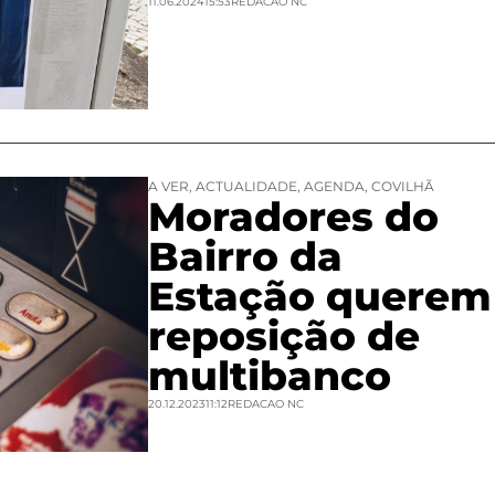
11.06.2024
15:53
REDACAO NC
A VER
,
ACTUALIDADE
,
AGENDA
,
COVILHÃ
Moradores do
Bairro da
Estação querem
reposição de
multibanco
20.12.2023
11:12
REDACAO NC