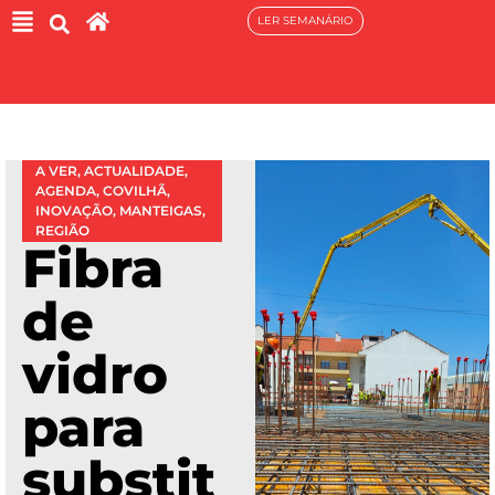
LER SEMANÁRIO
A VER
,
ACTUALIDADE
,
AGENDA
,
COVILHÃ
,
INOVAÇÃO
,
MANTEIGAS
,
REGIÃO
Fibra
de
vidro
para
substit