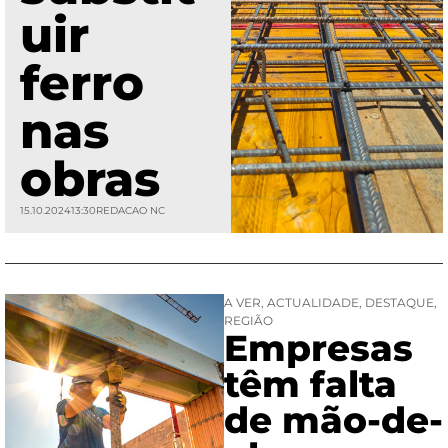
uir
ferro
nas
obras
15.10.2024
13:30
REDACAO NC
A VER
,
ACTUALIDADE
,
DESTAQUE
,
REGIÃO
Empresas
têm falta
de mão-de-