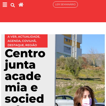
LER SEMANÁRIO
A VER
,
ACTUALIDADE
,
AGENDA
,
COVILHÃ
,
DESTAQUE
,
REGIÃO
Centro
junta
acade
mia e
socied