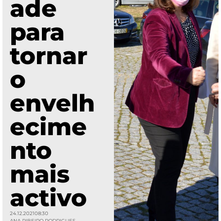
ade
para
tornar
o
envelh
ecime
nto
mais
activo
24.12.2021
08:30
ANA RIBEIRO RODRIGUES