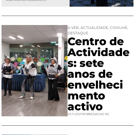
A VER
,
ACTUALIDADE
,
COVILHÃ
,
DESTAQUE
Centro de
Actividade
s: sete
anos de
envelheci
mento
activo
03.11.2021
16:18
REDACAO NC