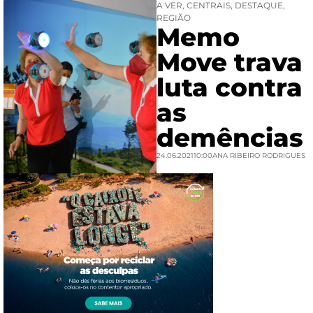
A VER
,
CENTRAIS
,
DESTAQUE
,
REGIÃO
Memo
Move trava
luta contra
as
demências
24.06.2021
10:00
ANA RIBEIRO RODRIGUES