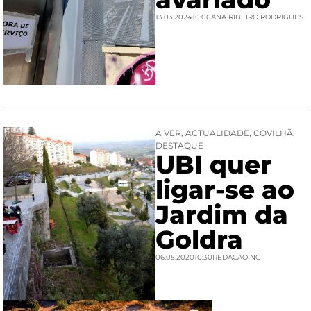
13.03.2024
10:00
ANA RIBEIRO RODRIGUES
A VER
,
ACTUALIDADE
,
COVILHÃ
,
DESTAQUE
UBI quer
ligar-se ao
Jardim da
Goldra
06.05.2020
10:30
REDACAO NC