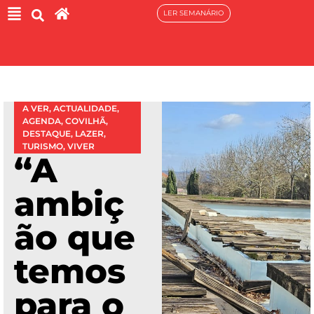
LER SEMANÁRIO
A VER
,
ACTUALIDADE
,
AGENDA
,
COVILHÃ
,
DESTAQUE
,
LAZER
,
TURISMO
,
VIVER
“A
ambiç
ão que
temos
para o