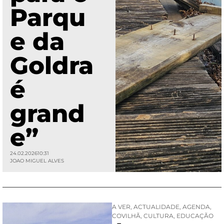
Parqu
e da
Goldra
é
grand
e”
24.02.2026
10:31
JOAO MIGUEL ALVES
A VER
,
ACTUALIDADE
,
AGENDA
,
COVILHÃ
,
CULTURA
,
EDUCAÇÃO