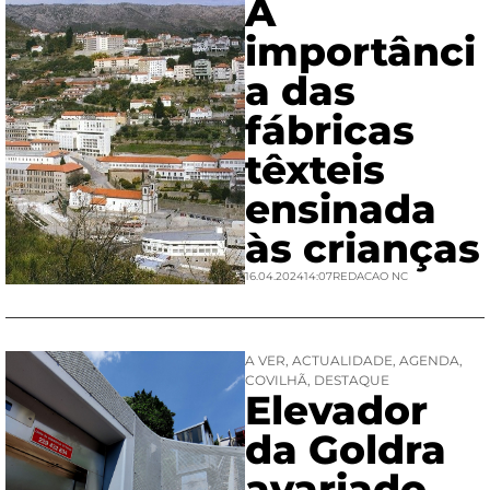
A
importânci
a das
fábricas
têxteis
ensinada
às crianças
16.04.2024
14:07
REDACAO NC
A VER
,
ACTUALIDADE
,
AGENDA
,
COVILHÃ
,
DESTAQUE
Elevador
da Goldra
avariado