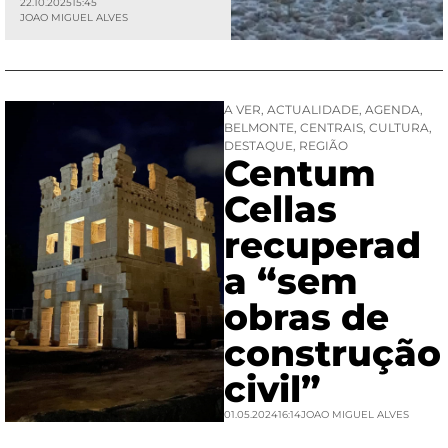
22.10.2025
15:45
JOAO MIGUEL ALVES
A VER
,
ACTUALIDADE
,
AGENDA
,
BELMONTE
,
CENTRAIS
,
CULTURA
,
DESTAQUE
,
REGIÃO
Centum
Cellas
recuperad
a “sem
obras de
construção
civil”
01.05.2024
16:14
JOAO MIGUEL ALVES