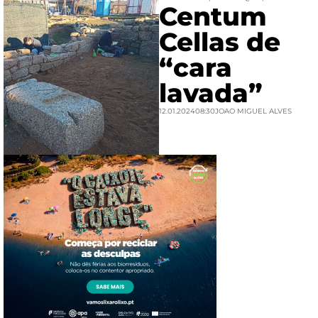
Centum
Cellas de
“cara
lavada”
12.01.2024
08:30
JOAO MIGUEL ALVES