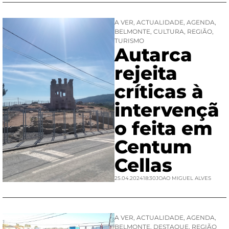
A VER
,
ACTUALIDADE
,
AGENDA
,
BELMONTE
,
CULTURA
,
REGIÃO
,
TURISMO
Autarca
rejeita
críticas à
intervençã
o feita em
Centum
Cellas
25.04.2024
18:30
JOAO MIGUEL ALVES
A VER
,
ACTUALIDADE
,
AGENDA
,
BELMONTE
,
DESTAQUE
,
REGIÃO