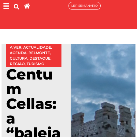
LER SEMANÁRIO
A VER
,
ACTUALIDADE
,
AGENDA
,
BELMONTE
,
CULTURA
,
DESTAQUE
,
REGIÃO
,
TURISMO
Centu
m
Cellas:
a
“baleia