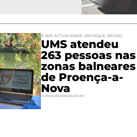
A VER
,
ACTUALIDADE
,
DESTAQUE
,
REGIÃO
UMS atendeu
263 pessoas nas
zonas balneares
de Proença-a-
Nova
13.09.2021
16:53
REDACAO NC