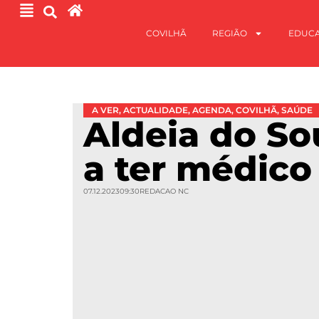
COVILHÃ
REGIÃO
EDUC
A VER
,
ACTUALIDADE
,
AGENDA
,
COVILHÃ
,
SAÚDE
Aldeia do So
a ter médico
07.12.2023
09:30
REDACAO NC