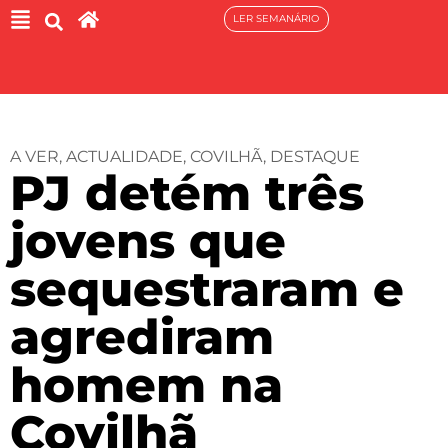
LER SEMANÁRIO
A VER
,
ACTUALIDADE
,
COVILHÃ
,
DESTAQUE
PJ detém três
jovens que
sequestraram e
agrediram
homem na
Covilhã