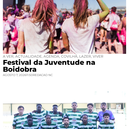
A VER
,
ACTUALIDADE
,
AGENDA
,
COVILHÃ
,
LAZER
,
VIVER
Festival da Juventude na
Boidobra
AGOSTO 7, 2026
11:50
REDACAO NC