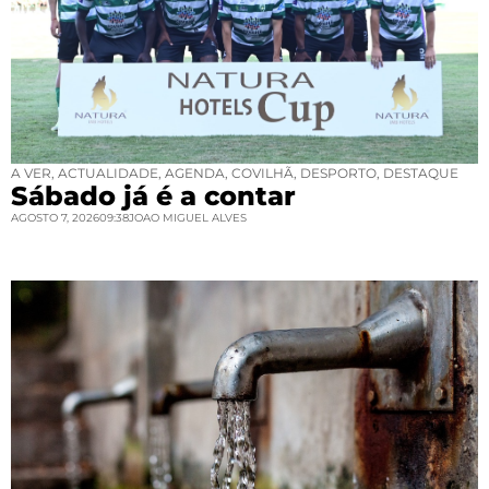
A VER
,
ACTUALIDADE
,
AGENDA
,
COVILHÃ
,
DESPORTO
,
DESTAQUE
Sábado já é a contar
AGOSTO 7, 2026
09:38
JOAO MIGUEL ALVES