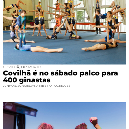
COVILHÃ
,
DESPORTO
Covilhã é no sábado palco para
400 ginastas
JUNHO 5, 2019
08:53
ANA RIBEIRO RODRIGUES