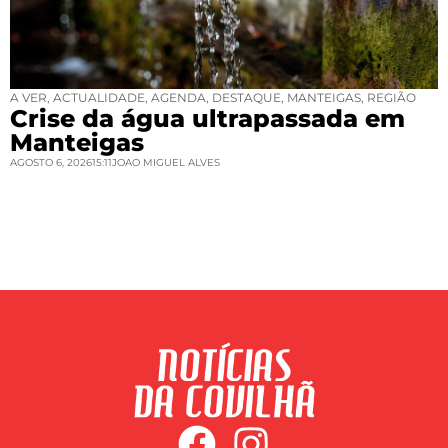
A VER
,
ACTUALIDADE
,
AGENDA
,
DESTAQUE
,
MANTEIGAS
,
REGIÃO
Crise da água ultrapassada em
Manteigas
AGOSTO 6, 2026
15:11
JOAO MIGUEL ALVES