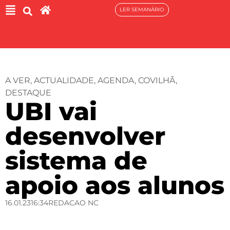
LER SEMANÁRIO
A VER
,
ACTUALIDADE
,
AGENDA
,
COVILHÃ
,
DESTAQUE
UBI vai
desenvolver
sistema de
apoio aos alunos
16.01.23
16:34
REDACAO NC