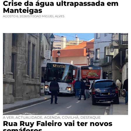
Crise da água ultrapassada em
Manteigas
AGOSTO 6, 2026
15:11
JOAO MIGUEL ALVES
A VER
,
ACTUALIDADE
,
AGENDA
,
COVILHÃ
,
DESTAQUE
Rua Ruy Faleiro vai ter novos
semáforos