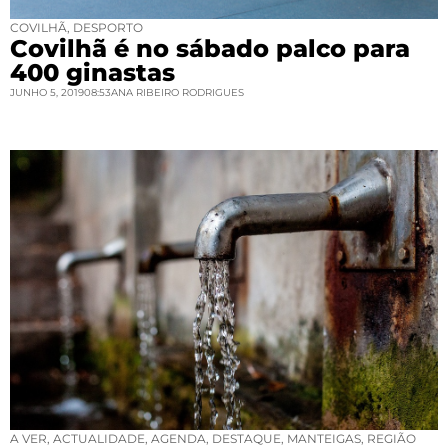
COVILHÃ
,
DESPORTO
Covilhã é no sábado palco para
400 ginastas
JUNHO 5, 2019
08:53
ANA RIBEIRO RODRIGUES
A VER
,
ACTUALIDADE
,
AGENDA
,
DESTAQUE
,
MANTEIGAS
,
REGIÃO