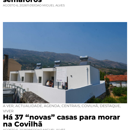
AGOSTO 6, 2026
11:09
JOAO MIGUEL ALVES
A VER
,
ACTUALIDADE
,
AGENDA
,
CENTRAIS
,
COVILHÃ
,
DESTAQUE
,
VIVER
Há 37 “novas” casas para morar
na Covilhã
AGOSTO 5, 2026
09:51
JOAO MIGUEL ALVES