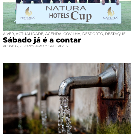
A VER
,
ACTUALIDADE
,
AGENDA
,
COVILHÃ
,
DESPORTO
,
DESTAQUE
Sábado já é a contar
AGOSTO 7, 2026
09:38
JOAO MIGUEL ALVES