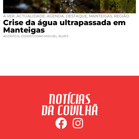
A VER
,
ACTUALIDADE
,
AGENDA
,
DESTAQUE
,
MANTEIGAS
,
REGIÃO
Crise da água ultrapassada em
Manteigas
AGOSTO 6, 2026
15:11
JOAO MIGUEL ALVES