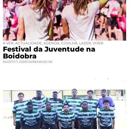
A VER
,
ACTUALIDADE
,
AGENDA
,
COVILHÃ
,
LAZER
,
VIVER
Festival da Juventude na
Boidobra
AGOSTO 7, 2026
11:50
REDACAO NC