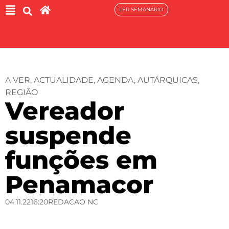
LER SEMANÁRIO
A VER
,
ACTUALIDADE
,
AGENDA
,
AUTÁRQUICAS
,
REGIÃO
Vereador
suspende
funções em
Penamacor
04.11.22
16:20
REDACAO NC