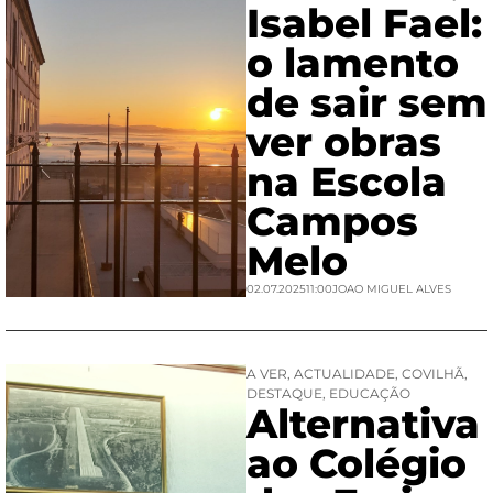
Isabel Fael:
o lamento
de sair sem
ver obras
na Escola
Campos
Melo
02.07.2025
11:00
JOAO MIGUEL ALVES
A VER
,
ACTUALIDADE
,
COVILHÃ
,
DESTAQUE
,
EDUCAÇÃO
Alternativa
ao Colégio