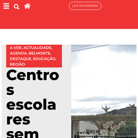
LER SEMANÁRIO
A VER
,
ACTUALIDADE
,
AGENDA
,
BELMONTE
,
DESTAQUE
,
EDUCAÇÃO
,
REGIÃO
Centro
s
escola
res
sem