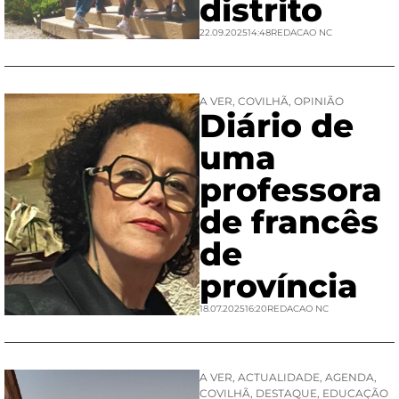
distrito
22.09.2025
14:48
REDACAO NC
A VER
,
COVILHÃ
,
OPINIÃO
Diário de
uma
professora
de francês
de
província
18.07.2025
16:20
REDACAO NC
A VER
,
ACTUALIDADE
,
AGENDA
,
COVILHÃ
,
DESTAQUE
,
EDUCAÇÃO