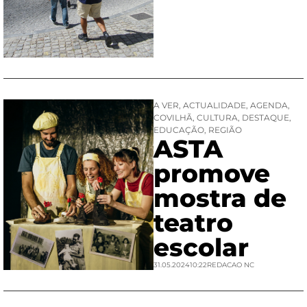
A VER
,
ACTUALIDADE
,
AGENDA
,
COVILHÃ
,
CULTURA
,
DESTAQUE
,
EDUCAÇÃO
,
REGIÃO
ASTA
promove
mostra de
teatro
escolar
31.05.2024
10:22
REDACAO NC