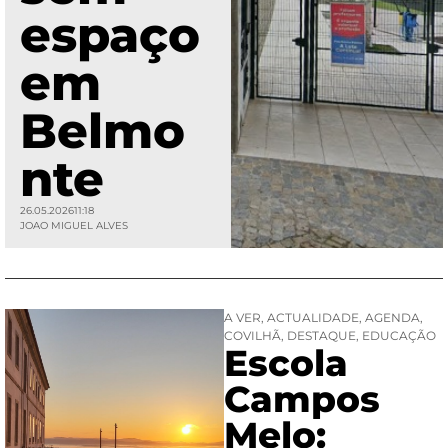
espaço
em
Belmo
nte
26.05.2026
11:18
JOAO MIGUEL ALVES
A VER
,
ACTUALIDADE
,
AGENDA
,
COVILHÃ
,
DESTAQUE
,
EDUCAÇÃO
Escola
Campos
Melo: