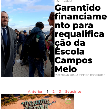
CATEGORIA
Garantido
financiame
nto para
requalifica
ção da
Escola
Campos
Melo
12.01.2024
17:28
ANA RIBEIRO RODRIGUES
Anterior
1
2
3
Seguinte