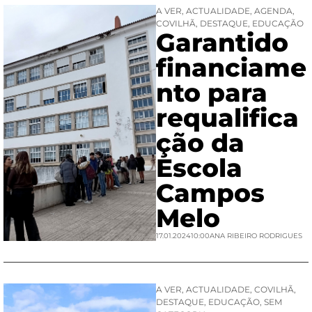
A VER
,
ACTUALIDADE
,
AGENDA
,
COVILHÃ
,
DESTAQUE
,
EDUCAÇÃO
Garantido
financiame
nto para
requalifica
ção da
Escola
Campos
Melo
17.01.2024
10:00
ANA RIBEIRO RODRIGUES
A VER
,
ACTUALIDADE
,
COVILHÃ
,
DESTAQUE
,
EDUCAÇÃO
,
SEM