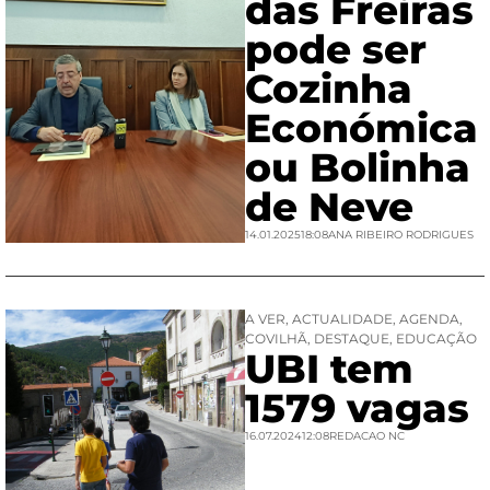
das Freiras
pode ser
Cozinha
Económica
ou Bolinha
de Neve
14.01.2025
18:08
ANA RIBEIRO RODRIGUES
A VER
,
ACTUALIDADE
,
AGENDA
,
COVILHÃ
,
DESTAQUE
,
EDUCAÇÃO
UBI tem
1579 vagas
16.07.2024
12:08
REDACAO NC