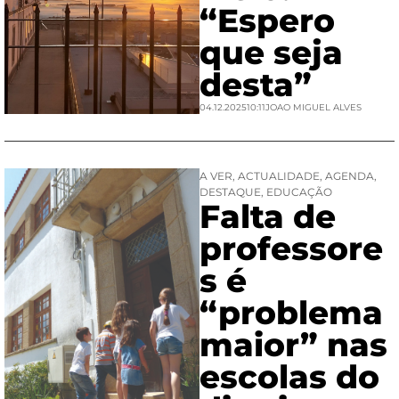
“Espero
que seja
desta”
04.12.2025
10:11
JOAO MIGUEL ALVES
A VER
,
ACTUALIDADE
,
AGENDA
,
DESTAQUE
,
EDUCAÇÃO
Falta de
professore
s é
“problema
maior” nas
escolas do