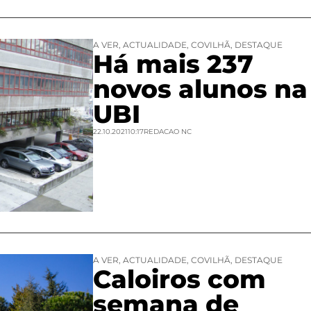
A VER
,
ACTUALIDADE
,
COVILHÃ
,
DESTAQUE
Há mais 237
novos alunos na
UBI
22.10.2021
10:17
REDACAO NC
A VER
,
ACTUALIDADE
,
COVILHÃ
,
DESTAQUE
Caloiros com
semana de