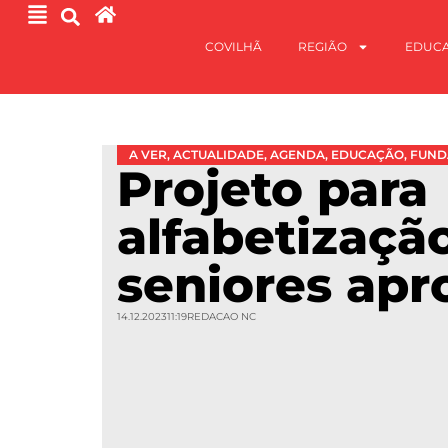
COVILHÃ
REGIÃO
EDUC
A VER
,
ACTUALIDADE
,
AGENDA
,
EDUCAÇÃO
,
FUND
Projeto para
alfabetizaçã
seniores ap
14.12.2023
11:19
REDACAO NC