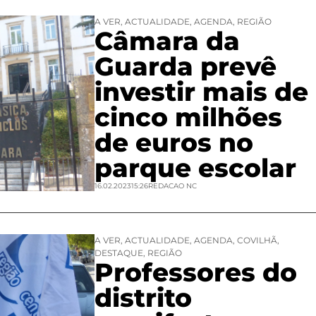
A VER
,
ACTUALIDADE
,
AGENDA
,
REGIÃO
Câmara da
Guarda prevê
investir mais de
cinco milhões
de euros no
parque escolar
16.02.2023
15:26
REDACAO NC
A VER
,
ACTUALIDADE
,
AGENDA
,
COVILHÃ
,
DESTAQUE
,
REGIÃO
Professores do
distrito