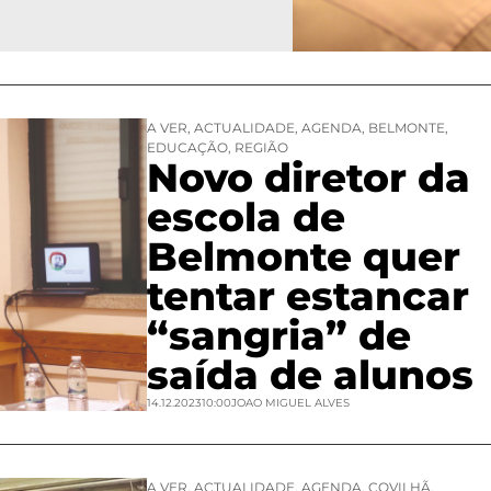
A VER
,
ACTUALIDADE
,
AGENDA
,
BELMONTE
,
EDUCAÇÃO
,
REGIÃO
Novo diretor da
escola de
Belmonte quer
tentar estancar
“sangria” de
saída de alunos
14.12.2023
10:00
JOAO MIGUEL ALVES
A VER
,
ACTUALIDADE
,
AGENDA
,
COVILHÃ
,