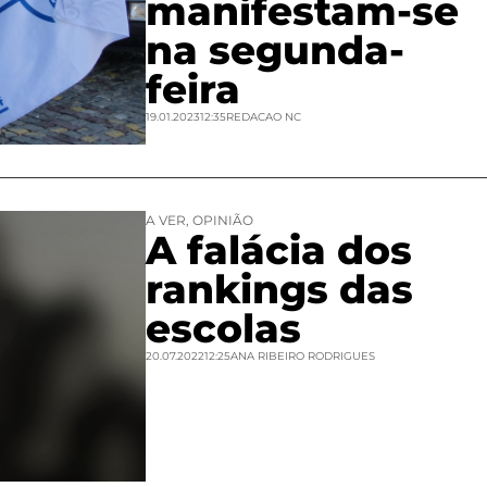
manifestam-se
na segunda-
feira
19.01.2023
12:35
REDACAO NC
A VER
,
OPINIÃO
A falácia dos
rankings das
escolas
20.07.2022
12:25
ANA RIBEIRO RODRIGUES