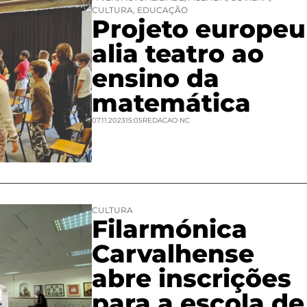
CULTURA
,
EDUCAÇÃO
Projeto europeu
alia teatro ao
ensino da
matemática
07.11.2023
15:05
REDACAO NC
CULTURA
Filarmónica
Carvalhense
abre inscrições
para a escola de