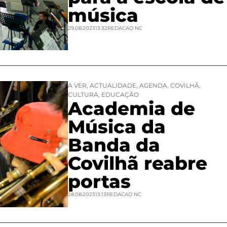
música
29.08.2023
13:32
REDACAO NC
A VER
,
ACTUALIDADE
,
AGENDA
,
COVILHÃ
,
CULTURA
,
EDUCAÇÃO
Academia de
Música da
Banda da
Covilhã reabre
portas
28.08.2023
13:13
REDACAO NC