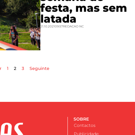
festa, mas sem
latada
21.10.2021
09:57
REDACAO NC
r
1
2
3
Seguinte
SOBRE
Contactos
Publicidade