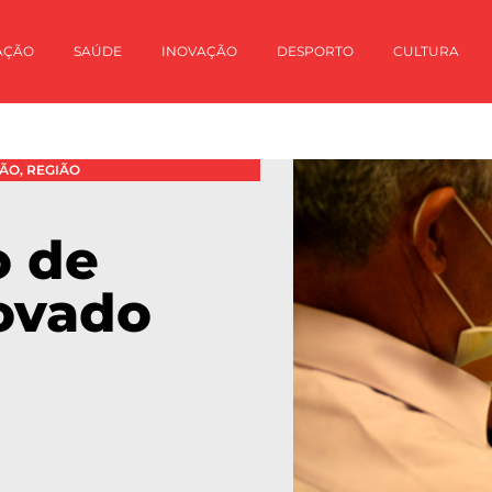
AÇÃO
SAÚDE
INOVAÇÃO
DESPORTO
CULTURA
ÃO
,
REGIÃO
o de
rovado