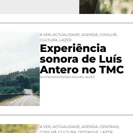
A VER
,
ACTUALIDADE
,
AGENDA
,
COVILHÃ
,
CULTURA
,
LAZER
Experiência
sonora de Luís
Antero no TMC
14.07.2026
12:09
JOAO MIGUEL ALVES
A VER
,
ACTUALIDADE
,
AGENDA
,
CENTRAIS
,
COVILHÃ
,
CULTURA
,
DESTAQUE
,
LAZER
,