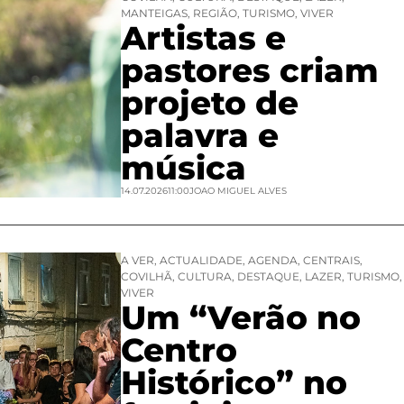
MANTEIGAS
,
REGIÃO
,
TURISMO
,
VIVER
Artistas e
pastores criam
projeto de
palavra e
música
14.07.2026
11:00
JOAO MIGUEL ALVES
A VER
,
ACTUALIDADE
,
AGENDA
,
CENTRAIS
,
COVILHÃ
,
CULTURA
,
DESTAQUE
,
LAZER
,
TURISMO
,
VIVER
Um “Verão no
Centro
Histórico” no