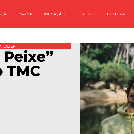
AÇÃO
SAÚDE
INOVAÇÃO
DESPORTO
CULTURA
A
,
LAZER
 Peixe”
o TMC