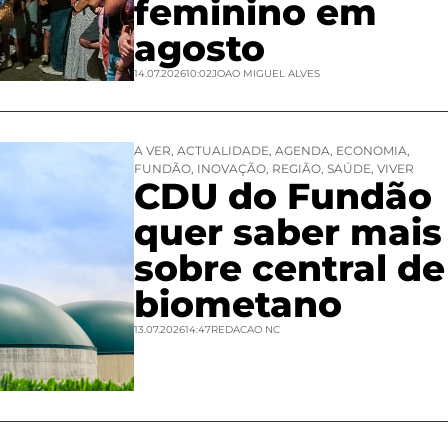
feminino em
agosto
14.07.2026
10:02
JOAO MIGUEL ALVES
A VER
,
ACTUALIDADE
,
AGENDA
,
ECONOMIA
,
FUNDÃO
,
INOVAÇÃO
,
REGIÃO
,
SAÚDE
,
VIVER
CDU do Fundão
quer saber mais
sobre central de
biometano
13.07.2026
14:47
REDACAO NC