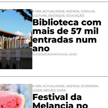
A VER
,
ACTUALIDADE
,
AGENDA
,
COVILHÃ
,
CULTURA
,
DESTAQUE
,
EDUCAÇÃO
Biblioteca com
mais de 57 mil
entradas num
ano
10.07.2026
10:55
JOAO MIGUEL ALVES
A VER
,
ACTUALIDADE
,
AGENDA
,
ECONOMIA
,
LAZER
,
REGIÃO
,
VIVER
Festival da
Melancia no