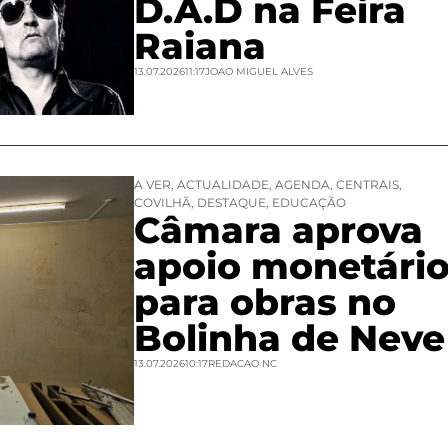
D.A.D na Feira
Raiana
13.07.2026
11:17
JOAO MIGUEL ALVES
A VER
,
ACTUALIDADE
,
AGENDA
,
CENTRAIS
,
COVILHÃ
,
DESTAQUE
,
EDUCAÇÃO
Câmara aprova
apoio monetári
para obras no
Bolinha de Neve
13.07.2026
10:17
REDACAO NC