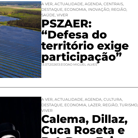
A VER
,
ACTUALIDADE
,
AGENDA
,
CENTRAIS
,
DESTAQUE
,
ECONOMIA
,
INOVAÇÃO
,
REGIÃO
,
SAÚDE
,
VIVER
PSZAER:
“Defesa do
território exige
participação”
13.07.2026
13:51
JOAO MIGUEL ALVES
A VER
,
ACTUALIDADE
,
AGENDA
,
CULTURA
,
DESTAQUE
,
ECONOMIA
,
LAZER
,
REGIÃO
,
TURISMO
VIVER
Calema, Dillaz,
Cuca Roseta e