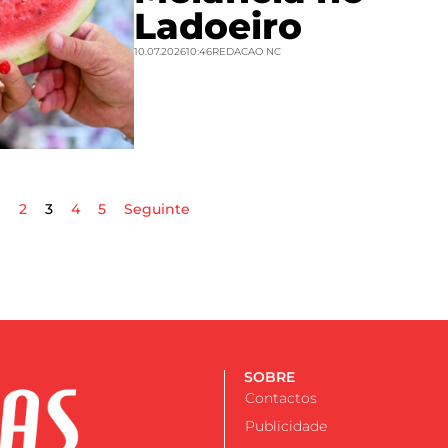
Ladoeiro
10.07.2026
10:46
REDACAO NC
1
2
3
4
5
Seguinte
SOBRE
Contactos
Publicidade