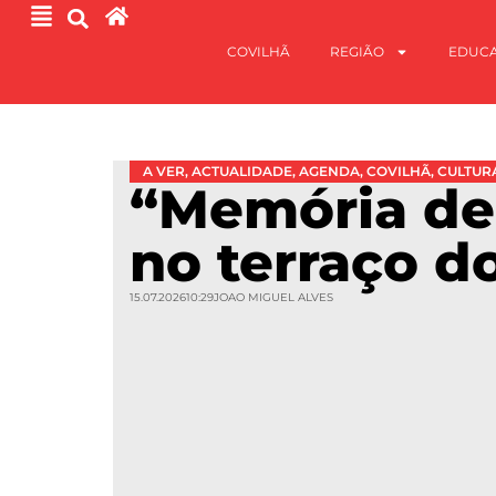
COVILHÃ
REGIÃO
EDUC
A VER
,
ACTUALIDADE
,
AGENDA
,
COVILHÃ
,
CULTUR
“Memória de
no terraço d
15.07.2026
10:29
JOAO MIGUEL ALVES