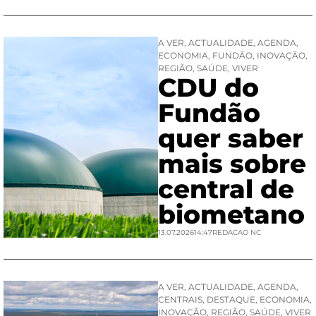
A VER
,
ACTUALIDADE
,
AGENDA
,
ECONOMIA
,
FUNDÃO
,
INOVAÇÃO
,
REGIÃO
,
SAÚDE
,
VIVER
CDU do
Fundão
quer saber
mais sobre
central de
biometano
13.07.2026
14:47
REDACAO NC
A VER
,
ACTUALIDADE
,
AGENDA
,
CENTRAIS
,
DESTAQUE
,
ECONOMIA
,
INOVAÇÃO
,
REGIÃO
,
SAÚDE
,
VIVER