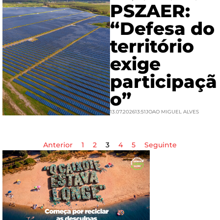
PSZAER:
“Defesa do
território
exige
participaçã
o”
13.07.2026
13:51
JOAO MIGUEL ALVES
Anterior
1
2
3
4
5
Seguinte