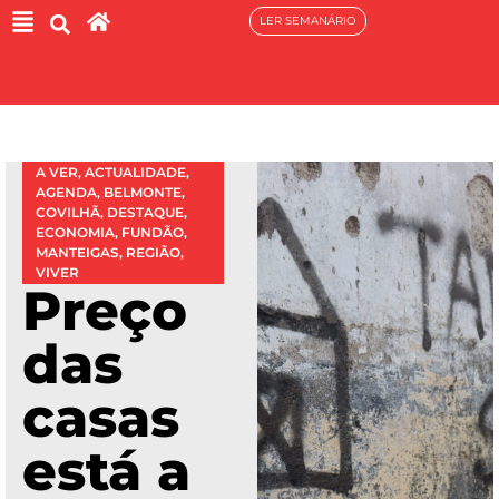
LER SEMANÁRIO
A VER
,
ACTUALIDADE
,
AGENDA
,
BELMONTE
,
COVILHÃ
,
DESTAQUE
,
ECONOMIA
,
FUNDÃO
,
MANTEIGAS
,
REGIÃO
,
VIVER
Preço
das
casas
está a