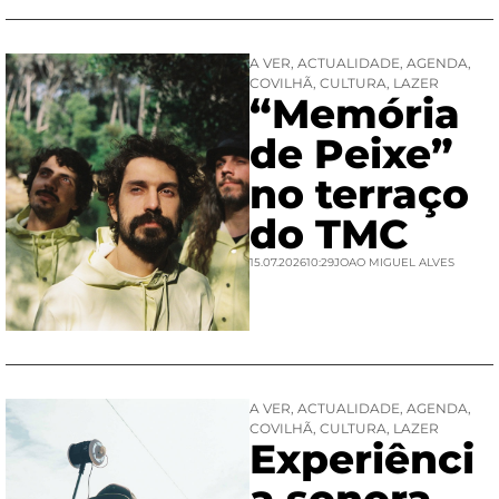
A VER
,
ACTUALIDADE
,
AGENDA
,
COVILHÃ
,
CULTURA
,
LAZER
“Memória
de Peixe”
no terraço
do TMC
15.07.2026
10:29
JOAO MIGUEL ALVES
A VER
,
ACTUALIDADE
,
AGENDA
,
COVILHÃ
,
CULTURA
,
LAZER
Experiênci