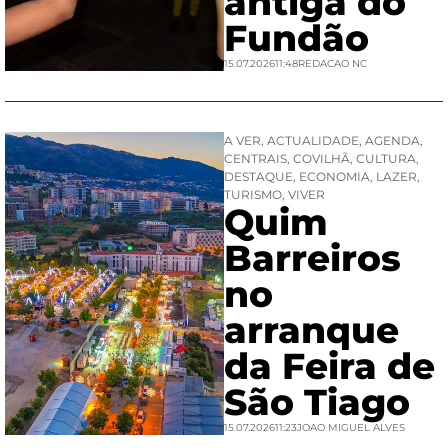
antiga do
Fundão
15.07.2026
11:48
REDACAO NC
A VER
,
ACTUALIDADE
,
AGENDA
,
CENTRAIS
,
COVILHÃ
,
CULTURA
,
DESTAQUE
,
ECONOMIA
,
LAZER
,
TURISMO
,
VIVER
Quim
Barreiros
no
arranque
da Feira de
São Tiago
15.07.2026
11:23
JOAO MIGUEL ALVES