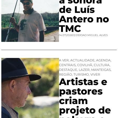
a sonora
de Luís
Antero no
TMC
14.07.2026
12:09
JOAO MIGUEL ALVES
A VER
,
ACTUALIDADE
,
AGENDA
,
CENTRAIS
,
COVILHÃ
,
CULTURA
,
DESTAQUE
,
LAZER
,
MANTEIGAS
,
REGIÃO
,
TURISMO
,
VIVER
Artistas e
pastores
criam
projeto de