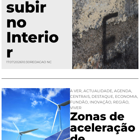
subir
no
Interio
r
17.07.2026
10:30
REDACAO NC
A VER
,
ACTUALIDADE
,
AGENDA
,
CENTRAIS
,
DESTAQUE
,
ECONOMIA
,
FUNDÃO
,
INOVAÇÃO
,
REGIÃO
,
VIVER
Zonas de
aceleração
de