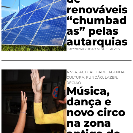
renováveis
“chumbad
as” pelas
autarquias
16.07.2026
11:21
JOAO MIGUEL ALVES
A VER
,
ACTUALIDADE
,
AGENDA
,
CULTURA
,
FUNDÃO
,
LAZER
,
REGIÃO
Música,
dança e
novo circo
na zona