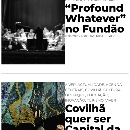
“Profound
Whatever”
no Fundão
11.05.2026
14:30
JOAO MIGUEL ALVES
A VER
,
ACTUALIDADE
,
AGENDA
,
CENTRAIS
,
COVILHÃ
,
CULTURA
,
DESTAQUE
,
EDUCAÇÃO
,
INOVAÇÃO
,
TURISMO
,
VIVER
Covilhã
quer ser
Capital da