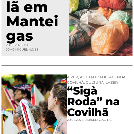
lã em
Mantei
gas
20.05.2026
11:26
JOAO MIGUEL ALVES
A VER
,
ACTUALIDADE
,
AGENDA
,
COVILHÃ
,
CULTURA
,
LAZER
“Sigà
Roda” na
Covilhã
20.05.2026
10:58
REDACAO NC