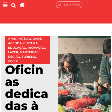
LER SEMANÁRIO
A VER
,
ACTUALIDADE
,
AGENDA
,
CULTURA
,
EDUCAÇÃO
,
INOVAÇÃO
,
LAZER
,
MANTEIGAS
,
REGIÃO
,
TURISMO
,
VIVER
Oficin
as
dedica
das à