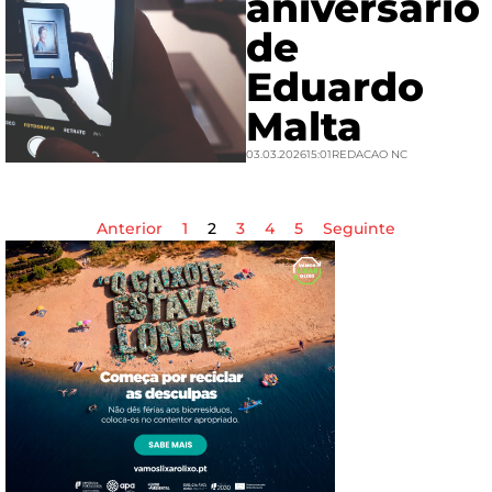
aniversário
de
Eduardo
Malta
03.03.2026
15:01
REDACAO NC
Anterior
1
2
3
4
5
Seguinte