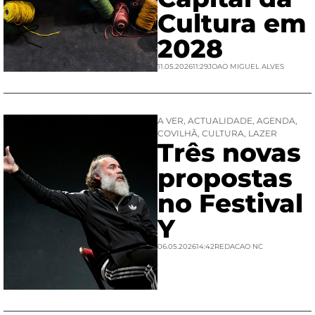
Cultura em
2028
11.05.2026
11:29
JOAO MIGUEL ALVES
A VER
,
ACTUALIDADE
,
AGENDA
,
COVILHÃ
,
CULTURA
,
LAZER
Três novas
propostas
no Festival
Y
06.05.2026
14:42
REDACAO NC