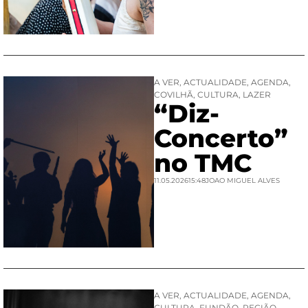
A VER
,
ACTUALIDADE
,
AGENDA
,
COVILHÃ
,
CULTURA
,
LAZER
“Diz-
Concerto”
no TMC
11.05.2026
15:48
JOAO MIGUEL ALVES
A VER
,
ACTUALIDADE
,
AGENDA
,
CULTURA
,
FUNDÃO
,
REGIÃO