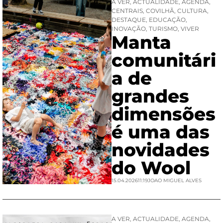
A VER
,
ACTUALIDADE
,
AGENDA
,
CENTRAIS
,
COVILHÃ
,
CULTURA
,
DESTAQUE
,
EDUCAÇÃO
,
INOVAÇÃO
,
TURISMO
,
VIVER
Manta
comunitári
a de
grandes
dimensões
é uma das
novidades
do Wool
15.04.2026
11:19
JOAO MIGUEL ALVES
A VER
,
ACTUALIDADE
,
AGENDA
,