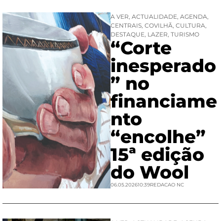
A VER
,
ACTUALIDADE
,
AGENDA
,
CENTRAIS
,
COVILHÃ
,
CULTURA
,
DESTAQUE
,
LAZER
,
TURISMO
“Corte
inesperado
” no
financiame
nto
“encolhe”
15ª edição
do Wool
06.05.2026
10:39
REDACAO NC