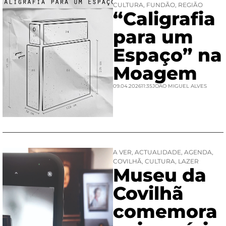
CULTURA
,
FUNDÃO
,
REGIÃO
“Caligrafia
para um
Espaço” na
Moagem
09.04.2026
11:35
JOAO MIGUEL ALVES
A VER
,
ACTUALIDADE
,
AGENDA
,
COVILHÃ
,
CULTURA
,
LAZER
Museu da
Covilhã
comemora